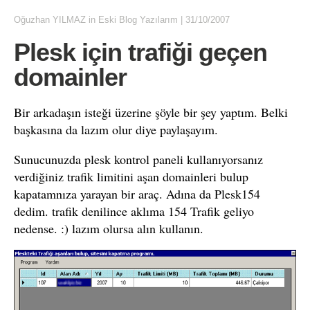
Oğuzhan YILMAZ
in
Eski Blog Yazılarım
|
31/10/2007
Plesk için trafiği geçen
domainler
Bir arkadaşın isteği üzerine şöyle bir şey yaptım. Belki
başkasına da lazım olur diye paylaşayım.
Sunucunuzda plesk kontrol paneli kullanıyorsanız
verdiğiniz trafik limitini aşan domainleri bulup
kapatamnıza yarayan bir araç. Adına da Plesk154
dedim. trafik denilince aklıma 154 Trafik geliyo
nedense. :) lazım olursa alın kullanın.