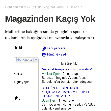
Oğuzhan YILMAZ
in
Eski Blog Yazılarım
|
11/10/2007
Magazinden Kaçış Yok
Maillerime baktığım sırada google’ın sponsor
reklamlarında aşağıdaki manzarayla karşılaştım :)