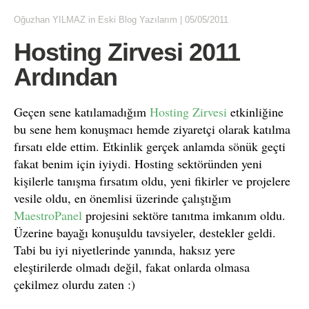
Oğuzhan YILMAZ
in
Eski Blog Yazılarım
|
05/05/2011
Hosting Zirvesi 2011
Ardından
Geçen sene katılamadığım
Hosting Zirvesi
etkinliğine
bu sene hem konuşmacı hemde ziyaretçi olarak katılma
fırsatı elde ettim. Etkinlik gerçek anlamda sönük geçti
fakat benim için iyiydi. Hosting sektöründen yeni
kişilerle tanışma fırsatım oldu, yeni fikirler ve projelere
vesile oldu, en önemlisi üzerinde çalıştığım
MaestroPanel
projesini sektöre tanıtma imkanım oldu.
Üzerine bayağı konuşuldu tavsiyeler, destekler geldi.
Tabi bu iyi niyetlerinde yanında, haksız yere
eleştirilerde olmadı değil, fakat onlarda olmasa
çekilmez olurdu zaten :)