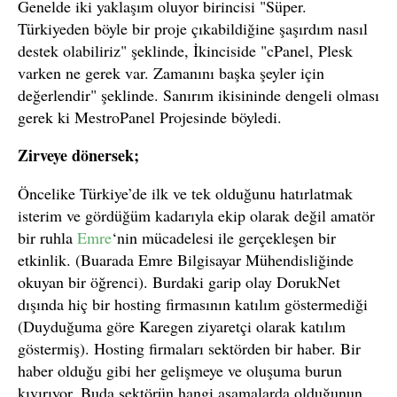
Genelde iki yaklaşım oluyor birincisi "Süper.
Türkiyeden böyle bir proje çıkabildiğine şaşırdım nasıl
destek olabiliriz" şeklinde, İkinciside "cPanel, Plesk
varken ne gerek var. Zamanını başka şeyler için
değerlendir" şeklinde. Sanırım ikisininde dengeli olması
gerek ki MestroPanel Projesinde böyledi.
Zirveye dönersek;
Öncelike Türkiye’de ilk ve tek olduğunu hatırlatmak
isterim ve gördüğüm kadarıyla ekip olarak değil amatör
bir ruhla
Emre
‘nin mücadelesi ile gerçekleşen bir
etkinlik. (Buarada Emre Bilgisayar Mühendisliğinde
okuyan bir öğrenci). Burdaki garip olay DorukNet
dışında hiç bir hosting firmasının katılım göstermediği
(Duyduğuma göre Karegen ziyaretçi olarak katılım
göstermiş). Hosting firmaları sektörden bir haber. Bir
haber olduğu gibi her gelişmeye ve oluşuma burun
kıvırıyor. Buda sektörün hangi aşamalarda olduğunun