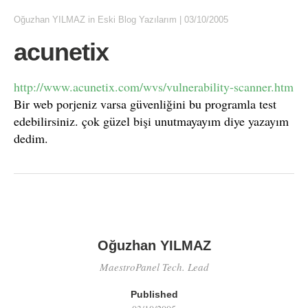
Oğuzhan YILMAZ
in
Eski Blog Yazılarım
|
03/10/2005
acunetix
http://www.acunetix.com/wvs/vulnerability-scanner.htm
Bir web porjeniz varsa güvenliğini bu programla test
edebilirsiniz. çok güzel bişi unutmayayım diye yazayım
dedim.
Oğuzhan YILMAZ
MaestroPanel Tech. Lead
Published