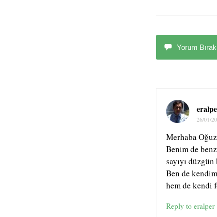
Yorum Bırak
eralpe
26/01/2
Merhaba Oğuz
Benim de benze
sayıyı düzgün 
Ben de kendim
hem de kendi 
Reply to eralper