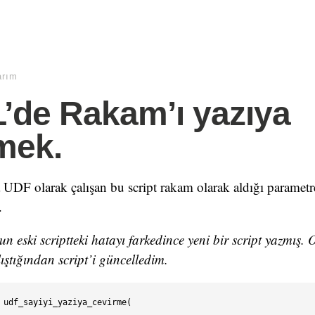
arım
’de Rakam’ı yazıya
mek.
UDF olarak çalışan bu script rakam olarak aldığı parametrel
.
un eski scriptteki hatayı farkedince yeni bir script yazmış.
lıştığından script’i güncelledim.
 udf_sayiyi_yaziya_cevirme(
