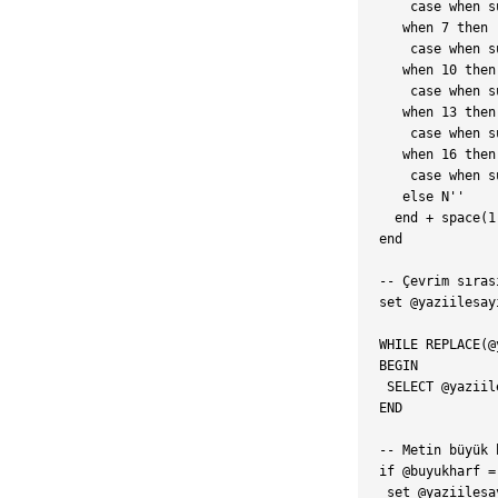
    case when s
   when 7 then

    case when s
   when 10 then

    case when s
   when 13 then

    case when s
   when 16 then

    case when s
   else N''

  end + space(1)
end

-- Çevrim sıras
set @yaziilesay
WHILE REPLACE(@
BEGIN

 SELECT @yaziil
END

-- Metin büyük 
if @buyukharf = 
 set @yaziilesa