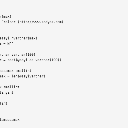
r(max)

 Eralper (http://www.kodyaz.com)

esayi nvarchar(max)

i = N''

rchar varchar(100)

r = cast(@sayi as varchar(100))

basamak smallint

mak = len(@sayivarchar)

k smallint

tinyint

int

lambasamak
