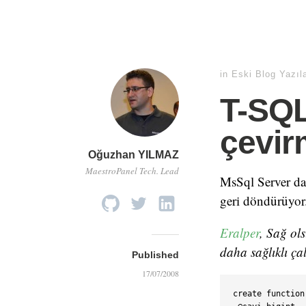
in
Eski Blog Yazıl
T-SQL
çevir
Oğuzhan YILMAZ
MaestroPanel Tech. Lead
MsSql Server da 
geri döndürüyor
Eralper
, Sağ ols
daha sağlıklı ça
Published
17/07/2008
create function