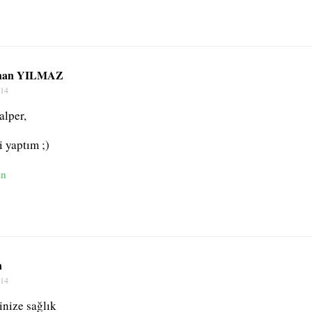
han YILMAZ
014
alper,
 yaptım ;)
an
n
014
inize sağlık