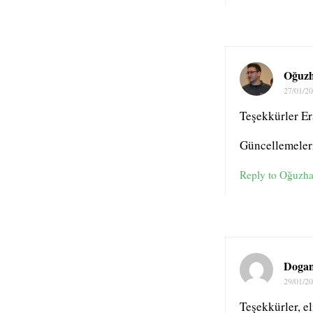
Oğuz
27/01/2
Teşekkürler Er
Güncellemeleri
Reply to Oğuzh
Doga
29/01/2
Teşekkürler, el