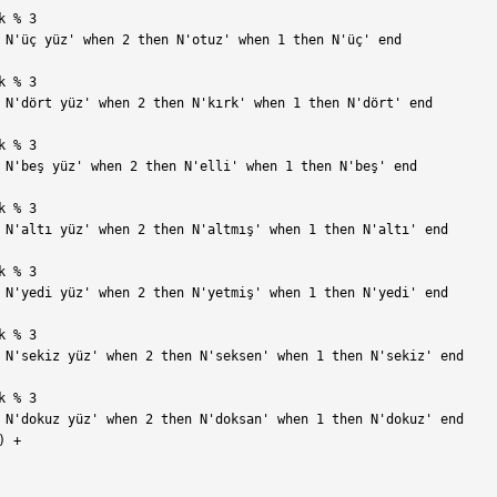
 % 3

 N'üç yüz' when 2 then N'otuz' when 1 then N'üç' end

 % 3

 N'dört yüz' when 2 then N'kırk' when 1 then N'dört' end

 % 3

 N'beş yüz' when 2 then N'elli' when 1 then N'beş' end

 % 3

 N'altı yüz' when 2 then N'altmış' when 1 then N'altı' end

 % 3

 N'yedi yüz' when 2 then N'yetmiş' when 1 then N'yedi' end

 % 3

 N'sekiz yüz' when 2 then N'seksen' when 1 then N'sekiz' end

 % 3

 N'dokuz yüz' when 2 then N'doksan' when 1 then N'dokuz' end

 +
