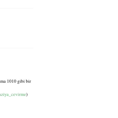
ama 1010 gibi bir
aziya_cevirme
)