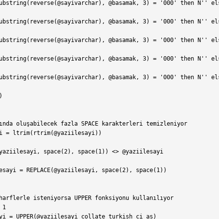
ubstring(reverse(@sayivarchar), @basamak, 3) = '000' then N'' els
ubstring(reverse(@sayivarchar), @basamak, 3) = '000' then N'' els
ubstring(reverse(@sayivarchar), @basamak, 3) = '000' then N'' els
ubstring(reverse(@sayivarchar), @basamak, 3) = '000' then N'' els
ubstring(reverse(@sayivarchar), @basamak, 3) = '000' then N'' els


ında oluşabilecek fazla SPACE karakterleri temizleniyor

i = ltrim(rtrim(@yaziilesayi))

yaziilesayi, space(2), space(1)) <> @yaziilesayi

esayi = REPLACE(@yaziilesayi, space(2), space(1))

harflerle isteniyorsa UPPER fonksiyonu kullanılıyor

1

yi = UPPER(@yaziilesayi collate turkish_ci_as)
