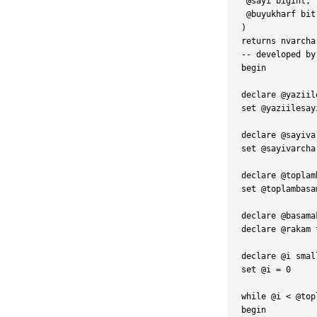
 @sayi bigint,

 @buyukharf bit

)

returns nvarcha
-- developed by
begin

declare @yaziil
set @yaziilesay
declare @sayiva
set @sayivarcha
declare @toplam
set @toplambasa
declare @basama
declare @rakam 
declare @i small
set @i = 0

while @i < @top
begin
