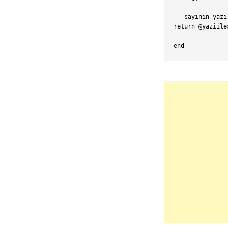
-- sayının yazı
return @yaziiles
end