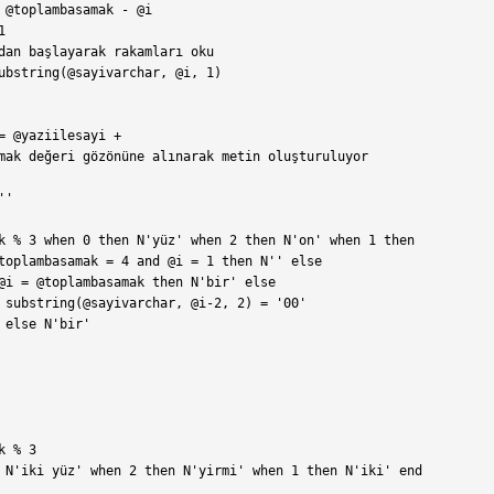
 @toplambasamak - @i



dan başlayarak rakamları oku

ubstring(@sayivarchar, @i, 1)

= @yaziilesayi +

mak değeri gözönüne alınarak metin oluşturuluyor

'

k % 3 when 0 then N'yüz' when 2 then N'on' when 1 then

toplambasamak = 4 and @i = 1 then N'' else

@i = @toplambasamak then N'bir' else

 substring(@sayivarchar, @i-2, 2) = '00'

 else N'bir'

 % 3

 N'iki yüz' when 2 then N'yirmi' when 1 then N'iki' end
