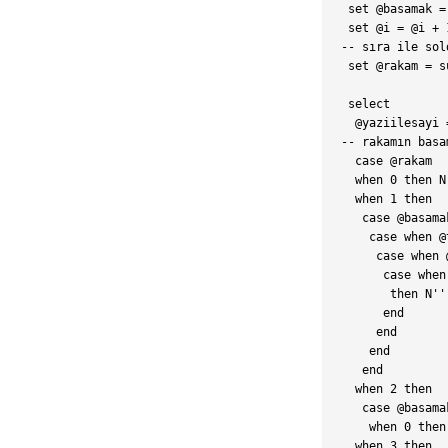
 set @basamak =
 set @i = @i + 1
-- sıra ile sol
 set @rakam = s
 select

  @yaziilesayi 
-- rakamın basa
  case @rakam

  when 0 then N'
  when 1 then

   case @basama
    case when @
     case when 
      case when
       then N''
      end

     end

    end

   end

  when 2 then

   case @basamak
    when 0 then
  when 3 then
