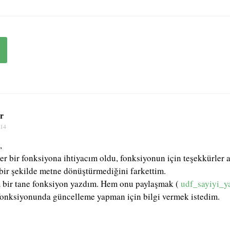
r
014
,
r bir fonksiyona ihtiyacım oldu, fonksiyonun için teşekkürler 
bir şekilde metne dönüştürmediğini farkettim.
 bir tane fonksiyon yazdım. Hem onu paylaşmak (
udf_sayiyi_y
fonksiyonunda güncelleme yapman için bilgi vermek istedim.