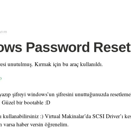
arım
ows Password Reset
si unutulmuş. Kırmak için bu araç kullanıldı.
o
azıp şifreyi windows’un şifresini unuttuğunuzda resetleme
z. Güzel bir bootable :D
 kullanabilirsiniz :) Virtual Makinalar’da SCSI Driver’ı kes
 varsa haber versin öğrenelim.