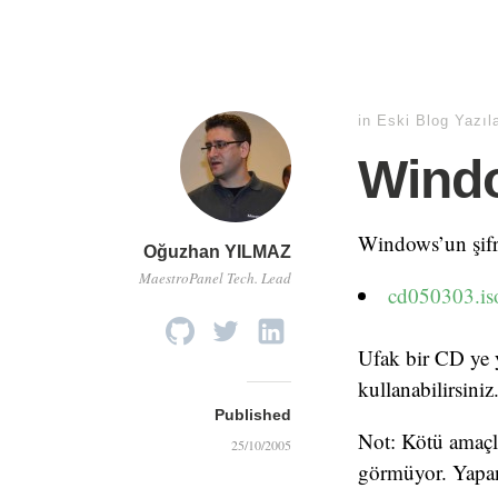
in
Eski Blog Yazıl
Wind
Windows’un şifre
Oğuzhan YILMAZ
MaestroPanel Tech. Lead
cd050303.is
Ufak bir CD ye y
kullanabilirsini
Published
Not: Kötü amaçlı
25/10/2005
görmüyor. Yapan