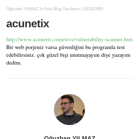
Oğuzhan YILMAZ
in
Eski Blog Yazılarım
|
03/10/2005
acunetix
http://www.acunetix.com/wvs/vulnerability-scanner.htm
Bir web porjeniz varsa güvenliğini bu programla test
edebilirsiniz. çok güzel bişi unutmayayım diye yazayım
dedim.
Oğuzhan YILMAZ