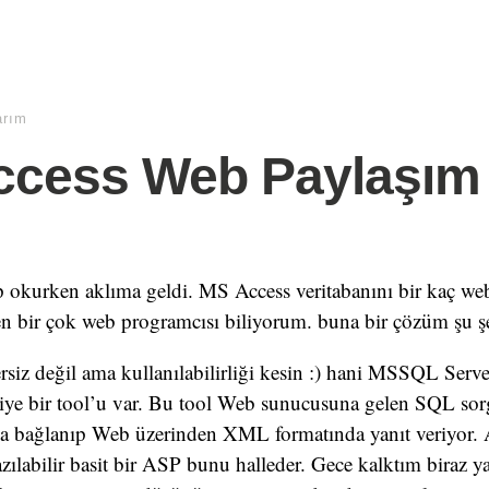
arım
ccess Web Paylaşım
 okurken aklıma geldi. MS Access veritabanını bir kaç web
n bir çok web programcısı biliyorum. buna bir çözüm şu şek
ersiz değil ama kullanılabilirliği kesin :) hani MSSQL S
iye bir tool’u var. Bu tool Web sunucusuna gelen SQL sorg
a bağlanıp Web üzerinden XML formatında yanıt veriyor.
azılabilir basit bir ASP bunu halleder. Gece kalktım biraz