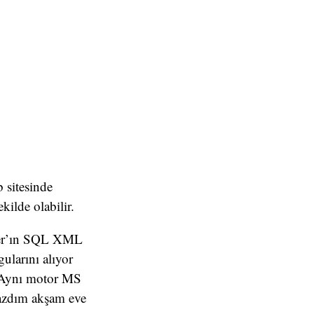
 sitesinde
ilde olabilir.
erver’ın SQL XML
ularını alıyor
 Aynı motor MS
 yazdım akşam eve