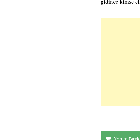
gidince kimse e
Yorum Bırak