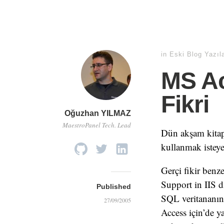
in
Eski Blog Yazıl
MS A
Fikri
Oğuzhan YILMAZ
MaestroPanel Tech. Lead
Dün akşam kitap
kullanmak isteye
Gerçi fikir benz
Support in IIS d
Published
SQL veritananın
27/09/2005
Access için’de y