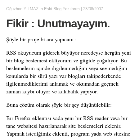
Oğuzhan YILMAZ
in
Eski Blog Yazılarım
|
23/08/2007
Fikir : Unutmayayım.
Şöyle bir proje bi ara yapıcam :
RSS okuyucum giderek büyüyor neredeyse hergün yeni
bir blog beslemesi ekliyorum ve gitgide çoğalıyor. Bu
beslemelerin içinde iligilenmediğim veya sevmediğim
konularda bir sürü yazı var blogları takipederkende
ilgilenmediklerimi anlamak ve okumadan geçmek
zaman kaybı oluyor ve kalabalık yapıyor.
Buna çözüm olarak şöyle bir şey düşünülebilir:
Bir Firefox eklentisi yada yeni bir RSS reader veya bir
tane websitesi hazırlanarak site beslemeleri eklenir.
Yapmak istediğimiz eklenti, program yada web sitesine