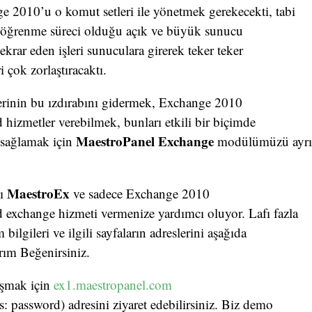
 2010’u o komut setleri ile yönetmek gerekecekti, tabi
r öğrenme süreci olduğu açık ve büyük sunucu
ekrar eden işleri sunuculara girerek teker teker
 çok zorlaştıracaktı.
lerinin bu ızdırabını gidermek, Exchange 2010
 hizmetler verebilmek, bunları etkili bir biçimde
MaestroPanel Exchange
 sağlamak için
modülümüzü ayrı 
MaestroEx
dı
ve sadece Exchange 2010
 exchange hizmeti vermenize yardımcı oluyor. Lafı fazla
bilgileri ve ilgili sayfaların adreslerini aşağıda
ım Beğenirsiniz.
aşmak için
ex1.maestropanel.com
s: password) adresini ziyaret edebilirsiniz. Biz demo