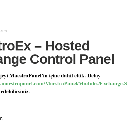
arım
roEx – Hosted
nge Control Panel
eyi MaestroPanel’in içine dahil ettik. Detay
.maestropanel.com/MaestroPanel/Modules/Exchange-S
 edebilirsiniz.
r,