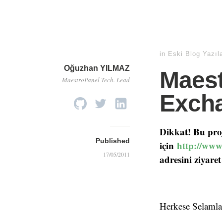
in
Eski Blog Yazıl
Oğuzhan YILMAZ
Maest
MaestroPanel Tech. Lead
Excha
Dikkat! Bu proj
Published
için
http://www
17/05/2011
adresini ziyaret
Herkese Selamla