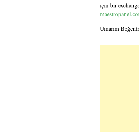
için bir exchan
maestropanel.c
Umarım Beğeni