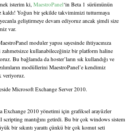
mek isterim ki,
MaestroPanel
‘in Beta 1 sürümünün
 kaldı! Yoğun bir şekilde takvimimizi tutturmaya
eyecanla geliştirmeye devam ediyoruz ancak şimdi size
miz var.
MaestroPanel moduler yapısı sayesinde ihtiyacınıza
zahmetsizce kullanabileceğiniz bir platform haline
yoruz. Bu bağlamda da hoster’ların sık kullandığı ve
azılımların modüllerini MaestroPanel’e kendimiz
 veriyoruz.
neside Microsoft Exchange Server 2010.
rla Exchange 2010 yönetimi için grafiksel arayüzler
l scripting mantığını getirdi. Bu bir çok windows sistem
üyük bir sıkıntı yarattı çünkü bir çok komut seti