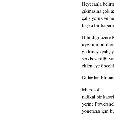
Heyecanla belirt
çıkmasına çok az
çalışıyoruz ve h
başka bir haberi
Bilindiği üzere 
uygun modulleri 
getirmeye çalışı
servis verdiği y
eklemeye öncelik
Bulardan bir ta
Microsoft
radikal bir kara
yerine Powershel
yöneticisi için b