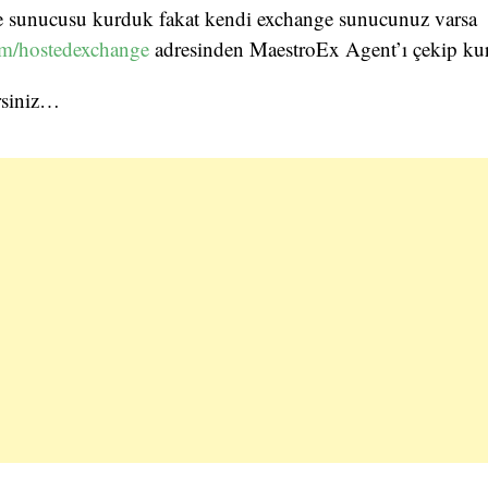
ge sunucusu kurduk fakat kendi exchange sunucunuz varsa
om/hostedexchange
adresinden MaestroEx Agent’ı çekip kurm
rsiniz…