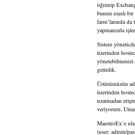
öğrenip Exchange
bunun esaslı bi
farm’larında da t
yapmanızda işleri
Sistem yönetici
üzerinden hosted
yönetebilmenizi
getirdik.
Ürünümüzün a
üzerinden hosted
uzatmadan erişim 
veriyorum. Umar
MaestroEx’e ul
(user: admin/pas