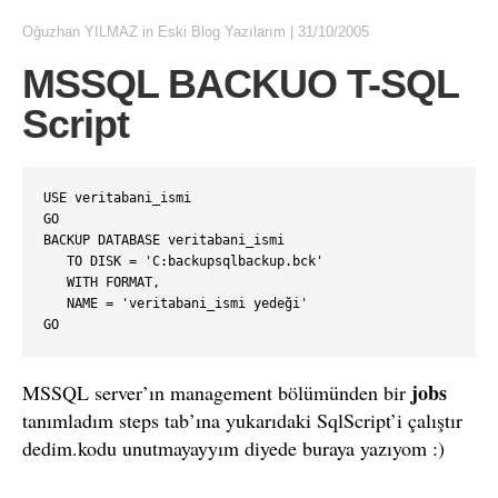
Oğuzhan YILMAZ
in
Eski Blog Yazılarım
|
31/10/2005
MSSQL BACKUO T-SQL
Script
USE veritabani_ismi

GO

BACKUP DATABASE veritabani_ismi

   TO DISK = 'C:backupsqlbackup.bck'

   WITH FORMAT,

   NAME = 'veritabani_ismi yedeği'

jobs
MSSQL server’ın management bölümünden bir
tanımladım steps tab’ına yukarıdaki SqlScript’i çalıştır
dedim.kodu unutmayayyım diyede buraya yazıyom :)