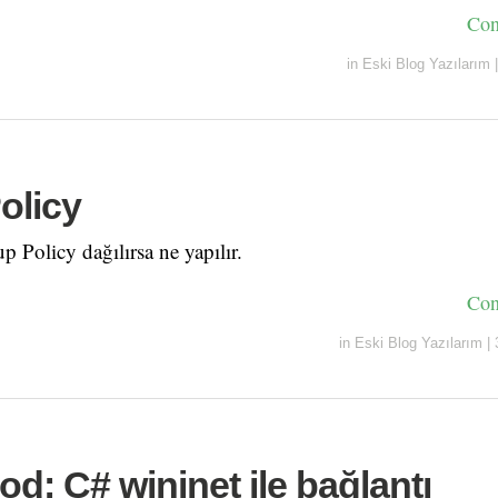
Con
in
Eski Blog Yazılarım
|
olicy
Policy dağılırsa ne yapılır.
Con
in
Eski Blog Yazılarım
|
d: C# wininet ile bağlantı