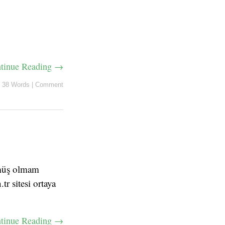
tinue Reading →
38 Words
|
Comment
üşmüş olmam
r sitesi ortaya
tinue Reading →