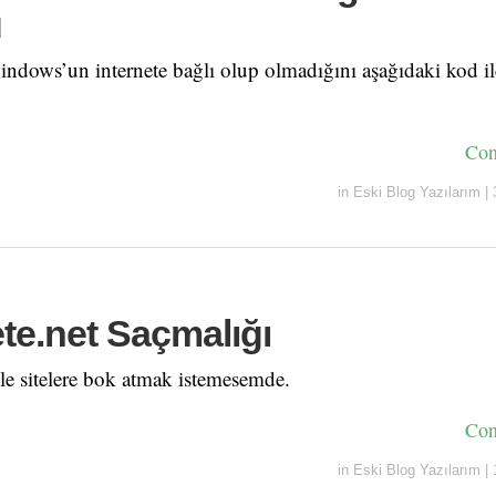
ü
ndows’un internete bağlı olup olmadığını aşağıdaki kod il
Con
in
Eski Blog Yazılarım
|
ete.net Saçmalığı
le sitelere bok atmak istemesemde.
Con
in
Eski Blog Yazılarım
|