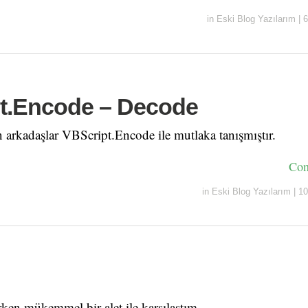
in
Eski Blog Yazılarım
|
6
t.Encode – Decode
n arkadaşlar VBScript.Encode ile mutlaka tanışmıştır.
Con
in
Eski Blog Yazılarım
|
10
irken mükemmel bir alet ile karşılaştım.