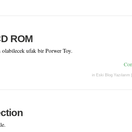
 CD ROM
 olabilecek ufak bir Porwer Toy.
Con
in
Eski Blog Yazılarım
|
ction
le.