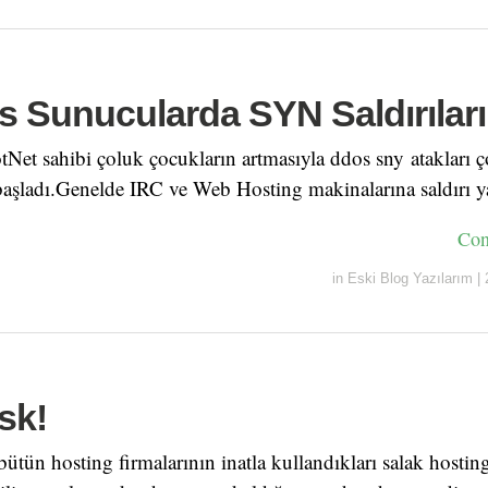
 Sunucularda SYN Saldırıları
Net sahibi çoluk çocukların artmasıyla ddos sny atakları 
başladı.Genelde IRC ve Web Hosting makinalarına saldırı y
Con
in
Eski Blog Yazılarım
|
sk!
ütün hosting firmalarının inatla kullandıkları salak hostin