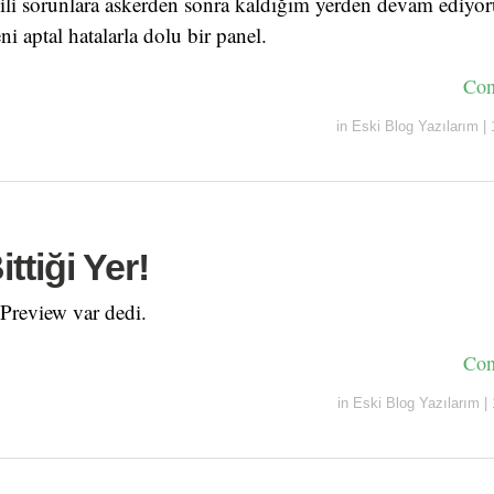
lgili sorunlara askerden sonra kaldığım yerden devam ediyo
ni aptal hatalarla dolu bir panel.
Con
in
Eski Blog Yazılarım
|
ttiği Yer!
Preview var dedi.
Con
in
Eski Blog Yazılarım
|