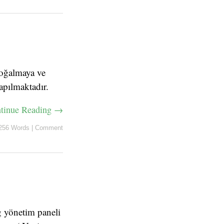
çoğalmaya ve
apılmaktadır.
tinue Reading →
256 Words
|
Comment
g yönetim paneli