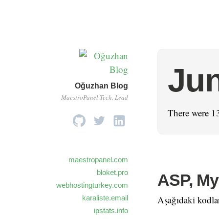
Jun
Oğuzhan Blog
MaestroPanel Tech. Lead
There were 13
maestropanel.com
bloket.pro
ASP, My
webhostingturkey.com
karaliste.email
Aşağıdaki kodlar
ipstats.info