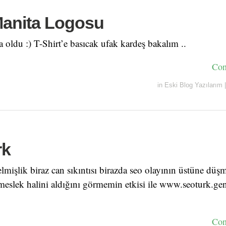
anita Logosu
a oldu :) T-Shirt’e basıcak ufak kardeş bakalım ..
Con
in
Eski Blog Yazılarım
|
rk
elmişlik biraz can sıkıntısı birazda seo olayının üstüne d
meslek halini aldığını görmemin etkisi ile www.seoturk.gen.t
Con